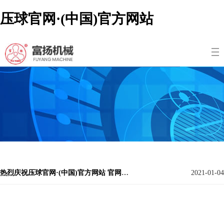
压球官网·(中国)官方网站
热烈庆祝压球官网·(中国)官方网站 官网新建成功
2021-01-04